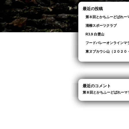
最近の投稿
第８回とかちふーどばれー
清柳スポーツクラブ
R3.9 白雲山
フードバレーオンラインマ
東ヌプカウシ山（２０２０
最近のコメント
第８回とかちふーどばれーマ