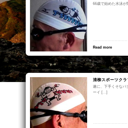
66歳で始めた水泳が間
Read more
清柳スポーツクラ
遂に、下手くそなバ
ーイ […]