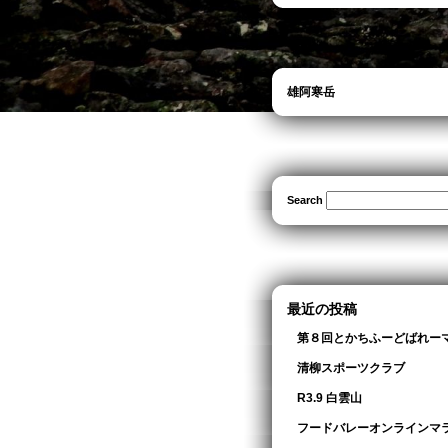
雄阿寒岳
Search
最近の投稿
第８回とかちふーどばれー
清柳スポーツクラブ
R3.9 白雲山
フードバレーオンラインマ