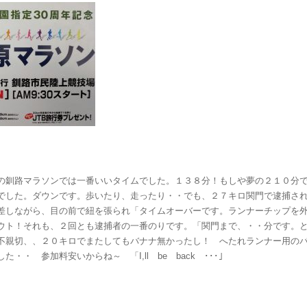
の釧路マラソンでは一番いいタイムでした。１３８分！もしや夢の２１０分
でした。ダウンです。歩いたり、走ったり・・でも、２７キロ関門で逮捕さ
差しながら、目の前で紐を張られ「タイムオーバーです。ランナーチップを
ウト！それも、２回とも逮捕者の一番のりです。「関門まで、・・分です。
不親切、、２０キロでまたしてもバナナ無かったし！ へたれランナー用の
・・ 参加料安いからね～ 「I,ll be back ･･･」