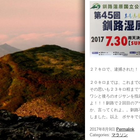
２７キロで、逮捕された！
２０キロまでは、これまで
その思いも２３キロ程まで
ワシと後ろのオジサンを指
よ！！！釧路で２回目のア
か、言ってくれよ。。釧路
しました。以上 ボヤキでした
2017年8月9日
Permalink
Categories:
マラソン