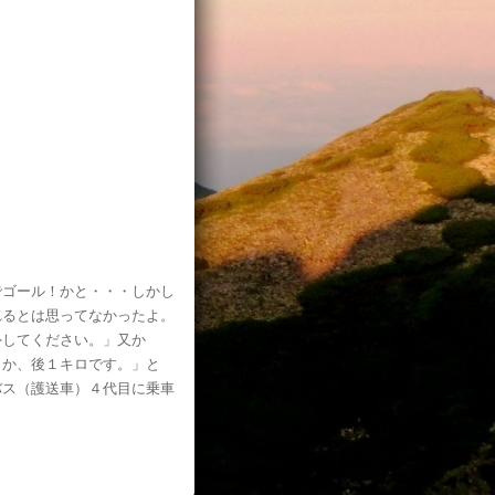
でゴール！かと・・・しかし
れるとは思ってなかったよ。
外してください。」又か
とか、後１キロです。」と
バス（護送車）４代目に乗車